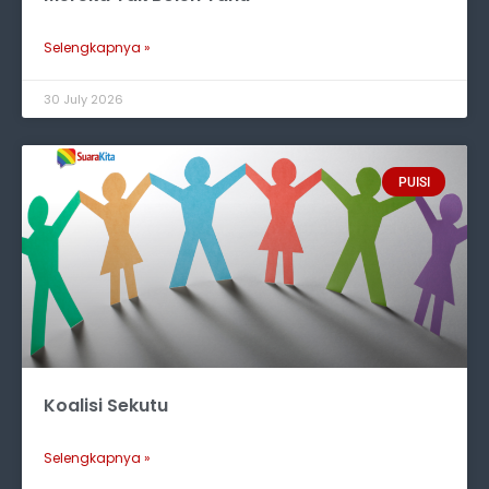
Selengkapnya »
30 July 2026
PUISI
Koalisi Sekutu
Selengkapnya »