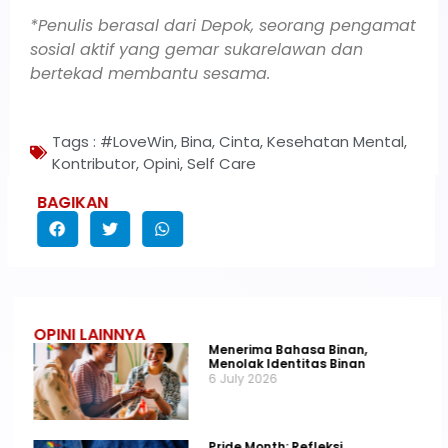
*Penulis berasal dari Depok, seorang pengamat
sosial aktif yang gemar sukarelawan dan
bertekad membantu sesama.
Tags :
#LoveWin
,
Bina
,
Cinta
,
Kesehatan Mental
,
Kontributor
,
Opini
,
Self Care
BAGIKAN
OPINI LAINNYA
Menerima Bahasa Binan,
Menolak Identitas Binan
6 July 2026
Pride Month: Refleksi