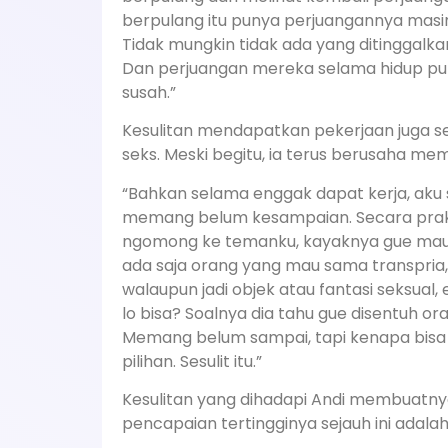
berpulang itu punya perjuangannya masin
Tidak mungkin tidak ada yang ditinggalkan,
Dan perjuangan mereka selama hidup pun
susah.”
Kesulitan mendapatkan pekerjaan juga s
seks. Meski begitu, ia terus berusaha me
“Bahkan selama enggak dapat kerja, aku 
memang belum kesampaian. Secara praktik
ngomong ke temanku, kayaknya gue mau n
ada saja orang yang mau sama transpria, 
walaupun jadi objek atau fantasi seksua
lo bisa? Soalnya dia tahu gue disentuh ora
Memang belum sampai, tapi kenapa bisa 
pilihan. Sesulit itu.”
Kesulitan yang dihadapi Andi membuatn
pencapaian tertingginya sejauh ini adala