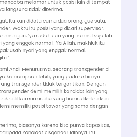
t mencoba melamar untuk posisi lain di tempat
 langsung tidak diterima.
gat, itu kan didata cuma dua orang, gue satu,
der. Waktu itu posisi yang dicari supervisor.
da omongan, ‘ya sudah cari yang normal saja lah.
i yang enggak normal.’ Ya Allah, makhluk itu
ggak usah nyari yang enggak normal.
tu.”
lami Andi. Menurutnya, seorang transgender di
punya kemampuan lebih, yang pada akhirnya
ang transgender tidak tergantikan. Dengan
 transgender demi memilih kandidat
lain yang
 tidak adil karena usaha yang harus dikeluarkan
demi memiliki posisi tawar yang sama dengan
erima, biasanya karena kita punya kapasitas,
daripada kandidat cisgender lainnya. Itu