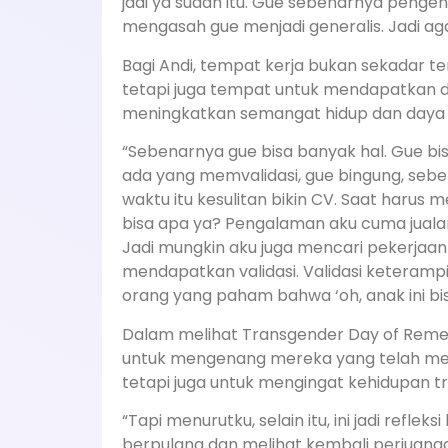
jadi ya sudah itu. Gue sebenarnya pengen 
mengasah gue menjadi generalis. Jadi agak
Bagi Andi, tempat kerja bukan sekadar t
tetapi juga tempat untuk mendapatkan d
meningkatkan semangat hidup dan daya 
“Sebenarnya gue bisa banyak hal. Gue bi
ada yang memvalidasi, gue bingung, sebe
waktu itu kesulitan bikin CV. Saat harus m
bisa apa ya? Pengalaman aku cuma jualan
Jadi mungkin aku juga mencari pekerjaan s
mendapatkan validasi. Validasi keteramp
orang yang paham bahwa ‘oh, anak ini bisa
Dalam melihat Transgender Day of Re
untuk mengenang mereka yang telah men
tetapi juga untuk mengingat kehidupan 
“Tapi menurutku, selain itu, ini jadi ref
berpulang dan melihat kembali perjuang