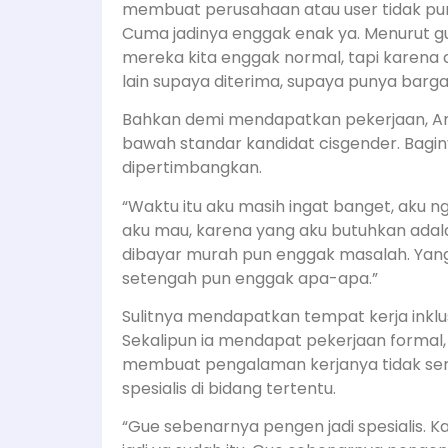
membuat perusahaan atau user tidak puny
Cuma jadinya enggak enak ya. Menurut gue 
mereka kita enggak normal, tapi karena 
lain supaya diterima, supaya punya bargai
Bahkan demi mendapatkan pekerjaan, Andi 
bawah standar kandidat cisgender. Baginy
dipertimbangkan.
“Waktu itu aku masih ingat banget, aku n
aku mau, karena yang aku butuhkan adala
dibayar murah pun enggak masalah. Yang 
setengah pun enggak apa-apa.”
Sulitnya mendapatkan tempat kerja inklu
Sekalipun ia mendapat pekerjaan formal, 
membuat pengalaman kerjanya tidak sera
spesialis di bidang tertentu.
“Gue sebenarnya pengen jadi spesialis. Kalau