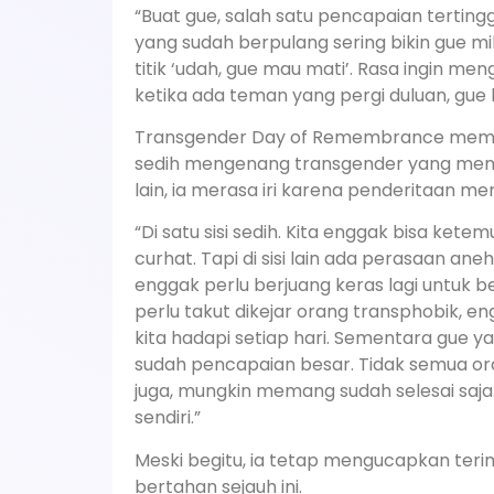
“Buat gue, salah satu pencapaian tertingg
yang sudah berpulang sering bikin gue m
titik ‘udah, gue mau mati’. Rasa ingin meng
ketika ada teman yang pergi duluan, gue
Transgender Day of Remembrance memuncu
sedih mengenang transgender yang menin
lain, ia merasa iri karena penderitaan me
“Di satu sisi sedih. Kita enggak bisa kete
curhat. Tapi di sisi lain ada perasaan a
enggak perlu berjuang keras lagi untuk 
perlu takut dikejar orang transphobik, 
kita hadapi setiap hari. Sementara gue ya
sudah pencapaian besar. Tidak semua oran
juga, mungkin memang sudah selesai saja
sendiri.”
Meski begitu, ia tetap mengucapkan teri
bertahan sejauh ini.