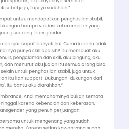
jadi spesialis, tapi kayaknya semesta
 sebel juga, tapi ya sudahlah.”
empat untuk mendapatkan penghasilan stabil,
ukungan berupa validasi keterampilan yang
juang seorang transgender.
sa belajar cepat banyak hal. Cuma karena tidak
narnya punya skill apa sih? Itu membuat aku
enulis pengalaman dan skill, aku bingung, aku
, dan menurut aku jualan itu semua orang bisa.
elain untuk penghasilan stabil, juga untuk
ilan itu kan support. Dukungan-dukungan dari
’, itu bantu aku diarahkan.”
membrance, Andi memahaminya bukan semata
inggal karena kebencian dan kekerasan,
transgender yang penuh perjuangan.
leksi bersama untuk mengenang yang sudah
an mereka. Karena setiap kawan yang sudah