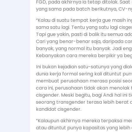
FGD, pada akhirnya ia tetap ditolak. Saa
yang sama pada batch berikutnya, CV-nya
“Kalau di suatu tempat kerja gue masih in
sama satu lagi. Tentu yang satu lagi cisgen
Tapi gue yakin, pasti di balik itu semua a
Cari yang benar-benar saja, daripada car
banyak, yang normal itu banyak. Jadi en
Kebanyakan cara mereka berpikir ya begi
Ini bukan kejadian satu-satunya yang dia
dunia kerja formal sering kali dituntut 
membuat perusahaan merasa posisi seor
cara ini, perusahaan tidak akan menolak
cisgender. Meski begitu, bagi Andi hal ini
seorang transgender terasa lebih berat 
kandidat cisgender.
“Kalaupun akhirnya mereka terpaksa men
atau dituntut punya kapasitas yang lebih 