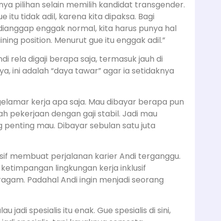
a pilihan selain memilih kandidat transgender.
itu tidak adil, karena kita dipaksa. Bagi
dianggap enggak normal, kita harus punya hal
ning position. Menurut gue itu enggak adil.”
rela digaji berapa saja, termasuk jauh di
a, ini adalah “daya tawar” agar ia setidaknya
gelamar kerja apa saja. Mau dibayar berapa pun
h pekerjaan dengan gaji stabil. Jadi mau
penting mau. Dibayar sebulan satu juta
sif membuat perjalanan karier Andi terganggu.
ketimpangan lingkungan kerja inklusif
gam. Padahal Andi ingin menjadi seorang
 jadi spesialis itu enak. Gue spesialis di sini,