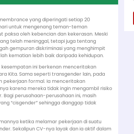
membrance yang diperingati setiap 20
 hari untuk mengenang teman-teman
t paksa oleh kebencian dan kekerasan. Meski
ang telah meninggal, tetapi juga tentang
ngah gempuran diskriminasi yang menghimpit
ah kematian lebih baik daripada kehidupan.
a kesempatan ini berkenan menceritakan
ra Kita. Sama seperti transgender lain, pada
n pekerjaan formal. Ia menceritakan
a karena mereka tidak ingin mengambil risiko
 Bagi perusahaan-perusahaan ini, masih
 yang “cisgender” sehingga dianggap tidak
amannya ketika melamar pekerjaan di suatu
er. Sekalipun CV-nya layak dan ia aktif dalam