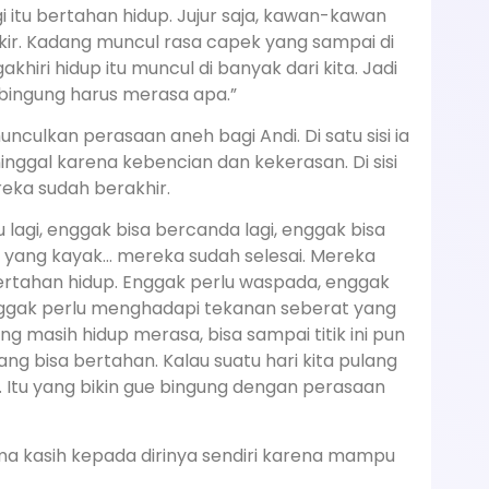
i itu bertahan hidup. Jujur saja, kawan-kawan
ikir. Kadang muncul rasa capek yang sampai di
akhiri hidup itu muncul di banyak dari kita. Jadi
 bingung harus merasa apa.”
lkan perasaan aneh bagi Andi. Di satu sisi ia
ggal karena kebencian dan kekerasan. Di sisi
reka sudah berakhir.
mu lagi, enggak bisa bercanda lagi, enggak bisa
neh yang kayak… mereka sudah selesai. Mereka
bertahan hidup. Enggak perlu waspada, enggak
enggak perlu menghadapi tekanan seberat yang
ng masih hidup merasa, bisa sampai titik ini pun
g bisa bertahan. Kalau suatu hari kita pulang
. Itu yang bikin gue bingung dengan perasaan
ma kasih kepada dirinya sendiri karena mampu