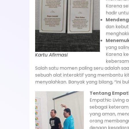
Karena seb
hadir untuk
Mendenga
dan kebut
menghakimi
Menemuka
yang sali
Karena ke
Kartu Afirmasi
kebersam
Salah satu momen paling seru adalah sa
sebuah alat interaktif yang membantu ki
menyalahkan. Banyak yang bilang, “Ini b
Tentang Empath
Empathic Living
sebagai keteramp
yang aman, men
orang membangu
dengan kesadara