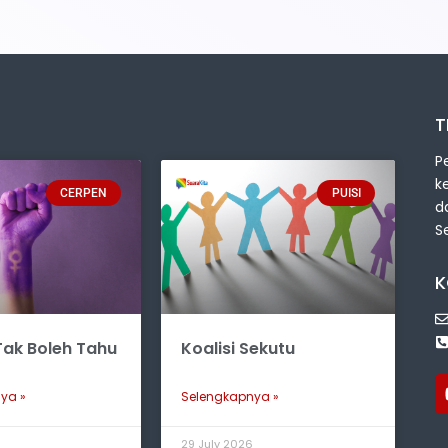
T
P
k
CERPEN
PUISI
d
S
K
ak Boleh Tahu
Koalisi Sekutu
ya »
Selengkapnya »
6
29 July 2026