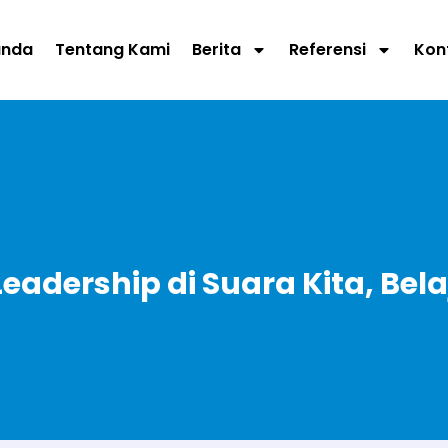
anda
Tentang Kami
Berita
Referensi
Kon
adership di Suara Kita, Be