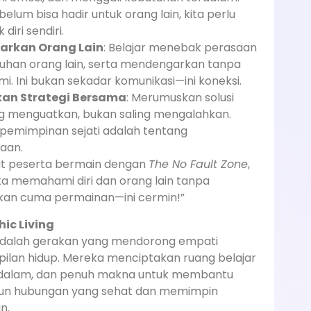
elum bisa hadir untuk orang lain, kita perlu
 diri sendiri.
rkan Orang Lain
: Belajar menebak perasaan
uhan orang lain, serta mendengarkan tanpa
. Ini bukan sekadar komunikasi—ini koneksi.
n Strategi Bersama
: Merumuskan solusi
ng menguatkan, bukan saling mengalahkan.
pemimpinan sejati adalah tentang
aan.
at peserta bermain dengan
The No Fault Zone
,
ta memahami diri dan orang lain tanpa
ukan cuma permainan—ini cermin!”
ic Living
 adalah gerakan yang mendorong empati
ilan hidup. Mereka menciptakan ruang belajar
dalam, dan penuh makna untuk membantu
n hubungan yang sehat dan memimpin
n.