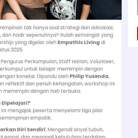
mimpinan tak hanya soal strategi dan advokasi,
, dan hadir sepenuhnya? Itulah semangat yang
rship
yang digelar oleh
Empathic Living
di
stus 2025.
i Pengurus Perkumpulan, Staff Harian, Volunteer,
berkumpul untuk belajar memimpin dengan
engan koneksi. Dipandu oleh
Philip Yusenda
,
an reflektif dan penuh kehangatan, workshop ini
n memimpin dengan hati terbuka.
Dipelajari?
ini mengajak peserta menyelami tiga pilar
pemimpinan empatik:
rkan Diri Sendiri
: Mengenali sinyal tubuh,
emosi, dan menggali kebutuhan terdalam.