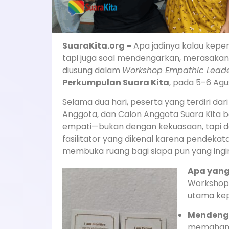
SuaraKita.org –
Apa jadinya kalau kepe
tapi juga soal mendengarkan, merasakan
diusung dalam
Workshop Empathic Leade
Perkumpulan Suara Kita
, pada 5–6 Agu
Selama dua hari, peserta yang terdiri dar
Anggota, dan Calon Anggota Suara Kita 
empati—bukan dengan kekuasaan, tapi d
fasilitator yang dikenal karena pendekat
membuka ruang bagi siapa pun yang ingi
Apa yang 
Workshop 
utama ke
Mendenga
memahami 