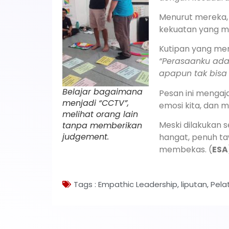
Menurut mereka,
kekuatan yang me
Kutipan yang men
“Perasaanku ada
apapun tak bisa
Belajar bagaimana
Pesan ini mengaj
menjadi “CCTV”,
emosi kita, dan 
melihat orang lain
Meski dilakukan 
tanpa memberikan
judgement.
hangat, penuh ta
membekas. (
ESA
Tags :
Empathic Leadership
,
liputan
,
Pela