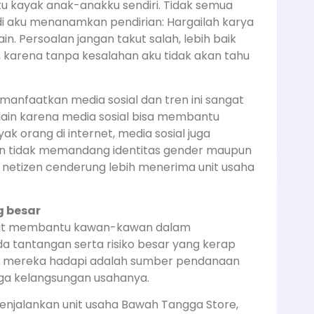
itu kayak anak-anakku sendiri. Tidak semua
di aku menanamkan pendirian: Hargailah karya
in. Persoalan jangan takut salah, lebih baik
karena tanpa kesalahan aku tidak akan tahu
manfaatkan media sosial dan tren ini sangat
elain karena media sosial bisa membantu
orang di internet, media sosial juga
 tidak memandang identitas gender maupun
 netizen cenderung lebih menerima unit usaha
g besar
ngat membantu kawan-kawan dalam
a tantangan serta risiko besar yang kerap
ap mereka hadapi adalah sumber pendanaan
ga kelangsungan usahanya.
njalankan unit usaha Bawah Tangga Store,