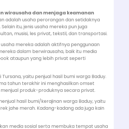
un wirausaha dan menjaga keamanan
kan adalah usaha perorangan dan setidaknya
Selain itu, jenis usaha mereka pun juga
an, musisi, les privat, tekstil, dan transportasi.
it usaha mereka adalah aktifnya penggunaan
mereka dalam berwirausaha, baik itu media
book ataupun yang lebih privat seperti
i Tursana, yaitu penjual hasil bumi warga Baduy.
lima tahun terakhir ini menghasilkan omset
us menjual produk-produknya secara privat.
 menjual hasil bumi/kerajinan warga Baduy, yaitu
ndrek jahe merah. Kadang-kadang ada juga kain
nakan media sosial serta membuka tempat usaha