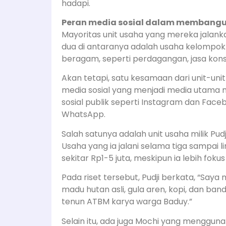
hadapi.
Peran media sosial dalam membang
Mayoritas unit usaha yang mereka jalan
dua di antaranya adalah usaha kelompok. 
beragam, seperti perdagangan, jasa konsult
Akan tetapi, satu kesamaan dari unit-un
media sosial yang menjadi media utama 
sosial publik seperti Instagram dan Face
WhatsApp.
Salah satunya adalah unit usaha milik Pudj
Usaha yang ia jalani selama tiga sampai 
sekitar Rp1-5 juta, meskipun ia lebih fok
Pada riset tersebut, Pudji berkata, “Saya
madu hutan asli, gula aren, kopi, dan ba
tenun ATBM karya warga Baduy.”
Selain itu, ada juga Mochi yang menggu