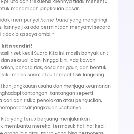
Rp1 juta dan frekuensi kliennya tidak menentu
 untuk menambah jangkauan pasar.
a tidak mempunyai
home band
yang mengiringi
si lainnya jika ada permintaan menyanyi secara
 tidak bisa saya ambil.”
ita sendiri!
sil riset kecil Suara Kita ini, masih banyak unit
n seksual jalani hingga kini. Ada kawan-
alon, penata rias, desainer gaun, dan bentuk
alui media sosial atau tempat fisik langsung.
atkan jangkauan usaha dan menjaga keamanan
ghadapi tantangan-tantangan seperti
cari dan risiko penolakan atau pengucilan,
memperbesar jangkauan usahanya.
kita yang terus berjuang menjalankan
uk membantu mereka, termasuk hal-hal kecil
orang lain atau mitra yang bisa berpotensi