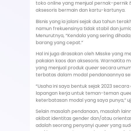
toko online yang menjual pernak-pernik
aksesoris bermain dan kartu-kartunya.
Bisnis yang ia jalani sejak dua tahun terak
namun frekuensinya tidak stabil dan juml
Menurutnya, “Kendala yang sering dihada
barang yang cepat.”
Hal ini juga dirasakan oleh Misske yang 
pakaian kaos dan aksesoris. WarnaKita mem
yang menjual produk
queer
secara umum 
terbatas dalam modal pendanaannya sehi
“Usaha ini saya bentuk sejak 2023 secar
lapangan kerja untuk teman-teman
que
keterbatasan modal yang saya punya,” uj
Selain masalah pendanaan, masalah lainn
akibat identitas gender dan/atau orienta
adalah seorang penyanyi
queer
yang suda