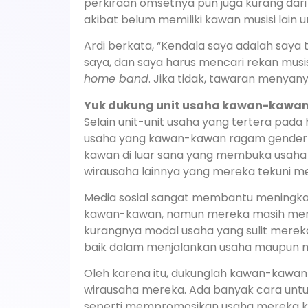
perkiraan omsetnya pun juga kurang dari 
akibat belum memiliki kawan musisi lain
Ardi berkata, “Kendala saya adalah say
saya, dan saya harus mencari rekan musi
home band
. Jika tidak, tawaran menyanyi
Yuk dukung unit usaha kawan-kawan k
Selain unit-unit usaha yang tertera pada ha
usaha yang kawan-kawan ragam gender da
kawan di luar sana yang membuka usaha s
wirausaha lainnya yang mereka tekuni mel
Media sosial sangat membantu meningk
kawan-kawan, namun mereka masih men
kurangnya modal usaha yang sulit mereka 
baik dalam menjalankan usaha maupun 
Oleh karena itu, dukunglah kawan-kawan 
wirausaha mereka. Ada banyak cara unt
seperti mempromosikan usaha mereka ke 