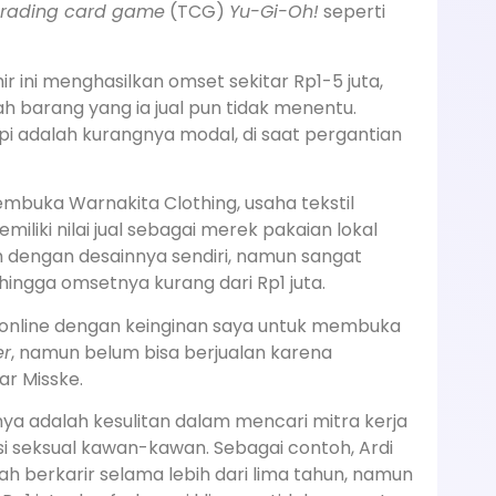
trading card game
(TCG)
Yu-Gi-Oh!
seperti
hir ini menghasilkan omset sekitar Rp1-5 juta,
ah barang yang ia jual pun tidak menentu.
pi adalah kurangnya modal, di saat pergantian
membuka Warnakita Clothing, usaha tekstil
iliki nilai jual sebagai merek pakaian lokal
dengan desainnya sendiri, namun sangat
ngga omsetnya kurang dari Rp1 juta.
a online dengan keinginan saya untuk membuka
er
, namun belum bisa berjualan karena
ar Misske.
ya adalah kesulitan dalam mencari mitra kerja
si seksual kawan-kawan. Sebagai contoh, Ardi
h berkarir selama lebih dari lima tahun, namun