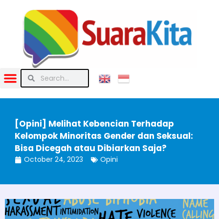
[Opini] Melihat Kebencian Terhadap
Kelompok Minoritas Gender dan Seksual:
Bisa Dicegah atau Dibiarkan Saja?
October 24, 2023
Opini