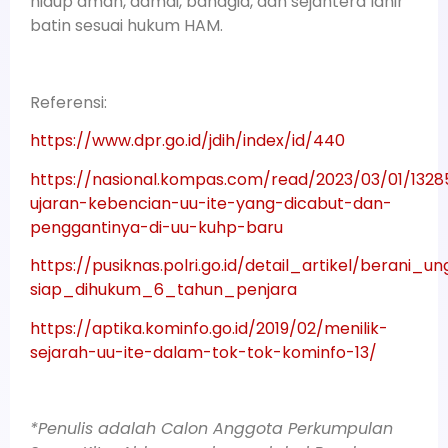
hidup aman, damai, bahagia, dan sejahtera lahir
batin sesuai hukum HAM.
Referensi:
https://www.dpr.go.id/jdih/index/id/440
https://nasional.kompas.com/read/2023/03/01/1328
ujaran-kebencian-uu-ite-yang-dicabut-dan-
penggantinya-di-uu-kuhp-baru
https://pusiknas.polri.go.id/detail_artikel/berani
siap_dihukum_6_tahun_penjara
https://aptika.kominfo.go.id/2019/02/menilik-
sejarah-uu-ite-dalam-tok-tok-kominfo-13/
*Penulis adalah Calon Anggota Perkumpulan