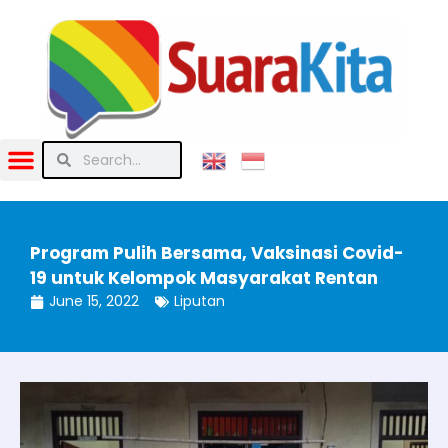
Program Pulih Bersama, Vaksinasi Covid-
19 untuk Kelompok Masyarakat Rentan
June 15, 2022
Liputan