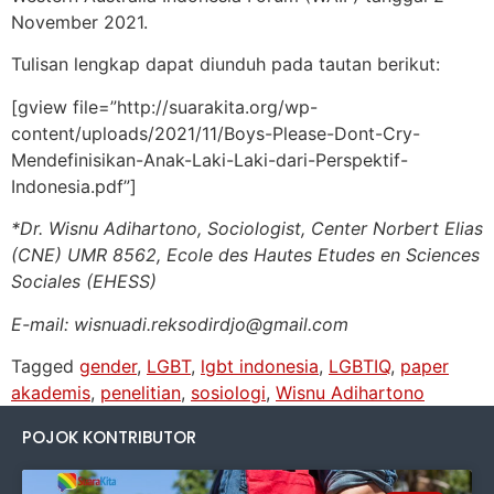
November 2021.
Tulisan lengkap dapat diunduh pada tautan berikut:
[gview file=”http://suarakita.org/wp-
content/uploads/2021/11/Boys-Please-Dont-Cry-
Mendefinisikan-Anak-Laki-Laki-dari-Perspektif-
Indonesia.pdf”]
*Dr. Wisnu Adihartono, Sociologist, Center Norbert Elias
(CNE) UMR 8562, Ecole des Hautes Etudes en Sciences
Sociales (EHESS)
E-mail: wisnuadi.reksodirdjo@gmail.com
Tagged
gender
,
LGBT
,
lgbt indonesia
,
LGBTIQ
,
paper
akademis
,
penelitian
,
sosiologi
,
Wisnu Adihartono
POJOK KONTRIBUTOR