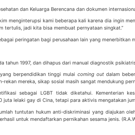
esehatan dan Keluarga Berencana dan dokumen internasional
akim menginterupsi kami beberapa kali karena dia ingin me
tertulis, jadi kita bisa membuat pernyataan singkat.”
ebagai peringatan bagi perusahaan lain yang menerbitkan m
da tahun 1997, dan dihapus dari manual diagnostik psikiatri
yang berpendidikan tinggi mulai
coming out
dalam bebera
-rekan mereka, sikap sosial masih sangat mendukung pern
fikasi sebagai LGBT tidak diketahui. Kementerian ke
 juta lelaki gay di Cina, tetapi para aktivis mengatakan jum
lah tuntutan hukum anti-diskriminasi yang diajukan oleh
rhasil untuk mendaftarkan pernikahan sesama jenis. (R.A.