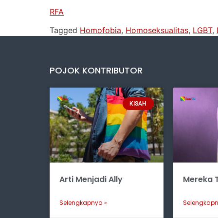
RFA
Tagged
Homofobia
,
Homoseksualitas
,
LGBT
,
POJOK KONTRIBUTOR
KISAH
Arti Menjadi Ally
Mereka T
Selengkapnya »
Selengkapn