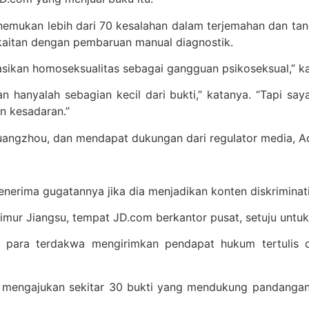
emukan lebih dari 70 kesalahan dalam terjemahan dan tand
rkaitan dengan pembaruan manual diagnostik.
asikan homoseksualitas sebagai gangguan psikoseksual,” kat
n hanyalah sebagian kecil dari bukti,” katanya. “Tapi sa
n kesadaran.”
Guangzhou, dan mendapat dukungan dari regulator media, Adm
enerima gugatannya jika dia menjadikan konten diskriminat
i timur Jiangsu, tempat JD.com berkantor pusat, setuju un
n para terdakwa mengirimkan pendapat hukum tertulis
 mengajukan sekitar 30 bukti yang mendukung pandanga