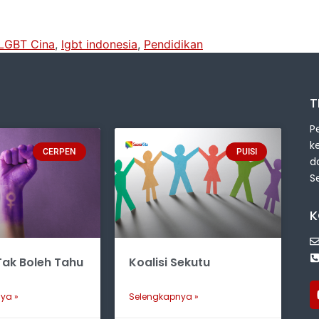
LGBT Cina
,
lgbt indonesia
,
Pendidikan
T
P
k
CERPEN
PUISI
d
S
K
ak Boleh Tahu
Koalisi Sekutu
ya »
Selengkapnya »