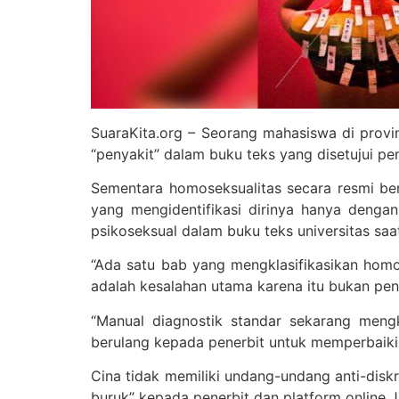
SuaraKita.org – Seorang mahasiswa di provi
“penyakit” dalam buku teks yang disetujui pe
Sementara homoseksualitas secara resmi be
yang mengidentifikasi dirinya hanya denga
psikoseksual dalam buku teks universitas saat 
“Ada satu bab yang mengklasifikasikan homos
adalah kesalahan utama karena itu bukan peny
“Manual diagnostik standar sekarang mengk
berulang kepada penerbit untuk memperbaiki k
Cina tidak memiliki undang-undang anti-diskr
buruk” kepada penerbit dan platform online 