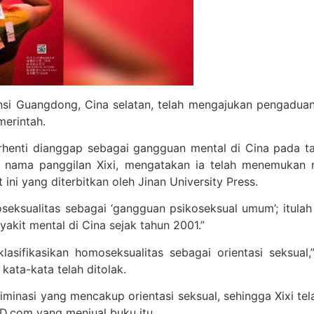
nsi Guangdong, Cina selatan, telah mengajukan pengaduan
merintah.
rhenti dianggap sebagai gangguan mental di Cina pada 
n nama panggilan Xixi, mengatakan ia telah menemukan 
ini yang diterbitkan oleh Jinan University Press.
eksualitas sebagai ‘gangguan psikoseksual umum’; itulah 
akit mental di Cina sejak tahun 2001.”
lasifikasikan homoseksualitas sebagai orientasi seksu
ata-kata telah ditolak.
iminasi yang mencakup orientasi seksual, sehingga Xixi t
JD.com yang menjual buku itu.