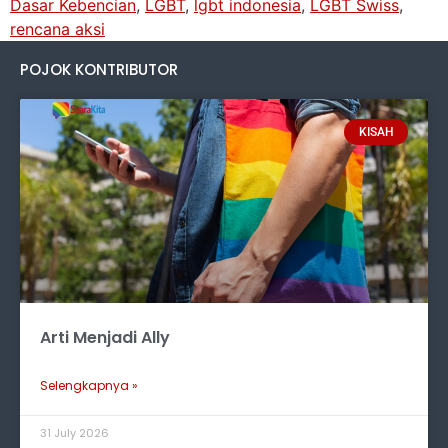
Dasar Kebencian
,
LGBT
,
lgbt indonesia
,
LGBT Swiss
,
rencana aksi
POJOK KONTRIBUTOR
KISAH
Arti Menjadi Ally
Selengkapnya »
31 July 2026