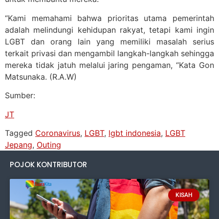
“Kami memahami bahwa prioritas utama pemerintah
adalah melindungi kehidupan rakyat, tetapi kami ingin
LGBT dan orang lain yang memiliki masalah serius
terkait privasi dan mengambil langkah-langkah sehingga
mereka tidak jatuh melalui jaring pengaman, “Kata Gon
Matsunaka. (R.A.W)
Sumber:
JT
Tagged
Coronavirus
,
LGBT
,
lgbt indonesia
,
LGBT
Jepang
,
Outing
POJOK KONTRIBUTOR
KISAH