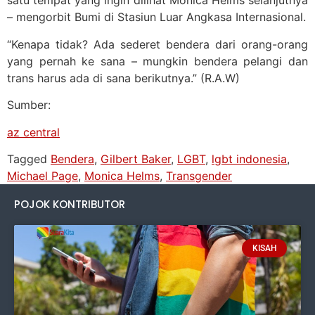
satu tempat yang ingin dilihat Monica Helms selanjutnya
– mengorbit Bumi di Stasiun Luar Angkasa Internasional.
“Kenapa tidak? Ada sederet bendera dari orang-orang
yang pernah ke sana – mungkin
bendera pelangi dan
trans harus ada di sana berikutnya.” (R.A.W)
Sumber:
az central
Tagged
Bendera
,
Gilbert Baker
,
LGBT
,
lgbt indonesia
,
Michael Page
,
Monica Helms
,
Transgender
POJOK KONTRIBUTOR
KISAH