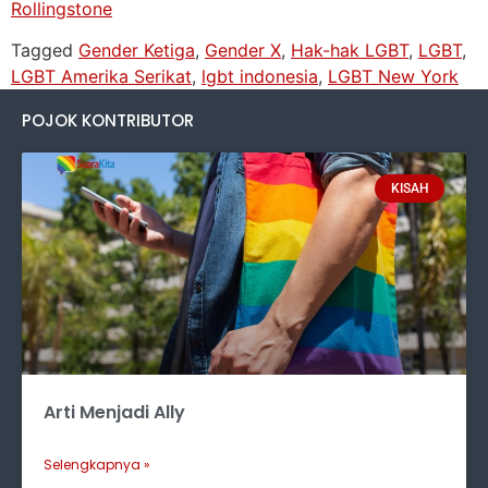
Rollingstone
Tagged
Gender Ketiga
,
Gender X
,
Hak-hak LGBT
,
LGBT
,
LGBT Amerika Serikat
,
lgbt indonesia
,
LGBT New York
POJOK KONTRIBUTOR
KISAH
Arti Menjadi Ally
Selengkapnya »