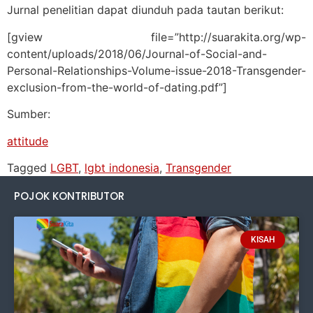
Jurnal penelitian dapat diunduh pada tautan berikut:
[gview file=”http://suarakita.org/wp-
content/uploads/2018/06/Journal-of-Social-and-
Personal-Relationships-Volume-issue-2018-Transgender-
exclusion-from-the-world-of-dating.pdf”]
Sumber:
attitude
Tagged
LGBT
,
lgbt indonesia
,
Transgender
POJOK KONTRIBUTOR
KISAH