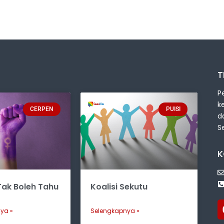
T
P
k
CERPEN
PUISI
d
S
K
ak Boleh Tahu
Koalisi Sekutu
ya »
Selengkapnya »