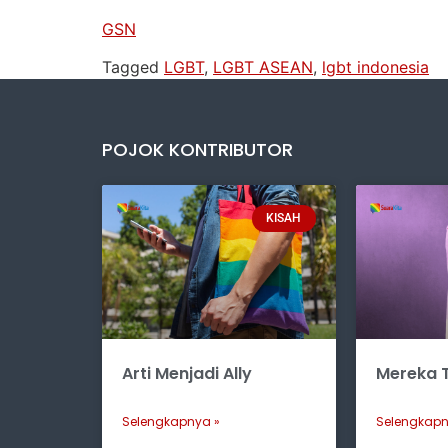
GSN
Tagged
LGBT
,
LGBT ASEAN
,
lgbt indonesia
POJOK KONTRIBUTOR
KISAH
Arti Menjadi Ally
Mereka T
Selengkapnya »
Selengkapn