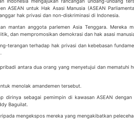
rtisan Indonesia mengajukan rancangan undang-undang t
en ASEAN untuk Hak Asasi Manusia (ASEAN Parliamentar
ggar hak privasi dan non-diskriminasi di Indonesia.
f dan mantan anggota parlemen Asia Tenggara. Mereka 
olitik, dan mempromosikan demokrasi dan hak asasi manusia
ng-terangan terhadap hak privasi dan kebebasan fundamen
.
 pribadi antara dua orang yang menyetujui dan mematuhi 
untuk menolak amandemen tersebut.
 dirinya sebagai pemimpin di kawasan ASEAN dengan isu
ddy Baguilat.
daripada mengekspos mereka yang mengakibatkan pelecehan