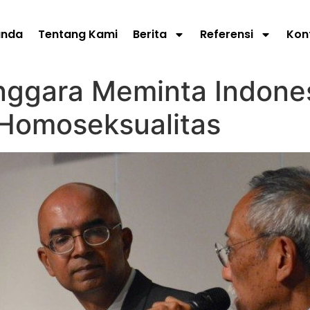
anda
Tentang Kami
Berita
Referensi
Kon
nggara Meminta Indones
Homoseksualitas