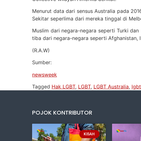
Menurut data dari sensus Australia pada 2016,
Sekitar seperlima dari mereka tinggal di Melb
Muslim dari negara-negara seperti Turki dan
tiba dari negara-negara seperti Afghanistan, 
(R.A.W)
Sumber:
newsweek
Tagged
Hak LGBT
,
LGBT
,
LGBT Australia
,
lgb
POJOK KONTRIBUTOR
KISAH