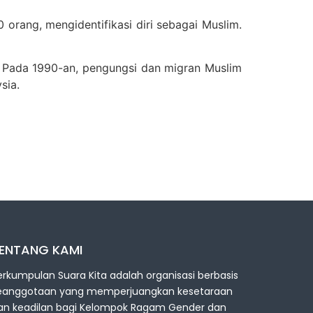
0 orang, mengidentifikasi diri sebagai Muslim.
n. Pada 1990-an, pengungsi dan migran Muslim
sia.
ENTANG KAMI
erkumpulan Suara Kita adalah organisasi berbasis
eanggotaan yang memperjuangkan kesetaraan
an keadilan bagi Kelompok Ragam Gender dan