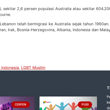
 sekitar 2,6 persen populasi Australia atau sekitar 604.20
ourne.
 Lebanon telah bermigrasi ke Australia sejak tahun 1960a
Iran, Irak, Bosnia-Herzegovina, Albania, Indonesia dan Malay
t indonesia
,
LGBT Muslim
T
P
k
CERPEN
PUISI
d