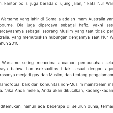
n, kantor polisi juga berada di ujung jalan, ” kata Nur W
 Warsame yang lahir di Somalia adalah imam Australia ya
bourne. Dia juga dipercaya sebagai hafiz, yakni se
ercayaannya sebagai seorang Muslim yang taat tidak pe
tralia, yang memutuskan hubungan dengannya saat Nur Wa
tahun 2010.
 Warsame sering menerima ancaman pembunuhan selam
caya bahwa homoseksualitas tidak sesuai dengan aga
 rasanya menjadi gay dan Muslim, dan tentang pengalaman
 Islamofobia, baik dari komunitas non-Muslim mainstream 
 “Jika Anda melela, Anda akan dikucilkan, kadang-kadang
 ditemukan, namun ada beberapa di seluruh dunia, terma