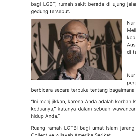
bagi LGBT, rumah sakit berada di ujung jala
gedung tersebut.
Nur
Mel
kep
Aus
di 
Nur
per
berbicara secara terbuka tentang bagaimana
“Ini menjijikkan, karena Anda adalah korban
keduanya,” katanya dalam sebuah wawancara.
hidup Anda.”
Ruang ramah LGTBI bagi umat Islam jarang
Collective wilayah Amerika Serikat.