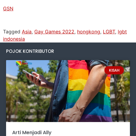
GSN
Tagged
Asia
,
Gay Games 2022
,
hongkong
,
LGBT
,
lgbt
indonesia
POJOK KONTRIBUTOR
KISAH
Arti Menjadi Ally