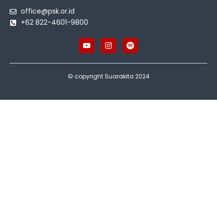
office@psk.or.id
+62 822-4601-9800
© copyright Suarakita 2024