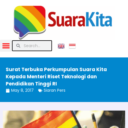
Surat Terbuka Perkumpulan Suara Kita
Kepada Menteri Riset Teknologi dan
Pendidikan Tinggi RI
May 8, 2017
Siaran Pers