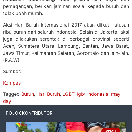
pemagangan, berikan jaminan sosial kepada buruh dan
tolak upah murah.
Aksi Hari Buruh Internasional 2017 akan diikuti ratusan
ribu buruh dari seluruh Indonesia. Selain di Jakarta, aksi
juga dilakukan serentak di berbagai provinsi seperti
Aceh, Sumatera Utara, Lampung, Banten, Jawa Barat,
Jawa Timur, Kalimantan Selatan, Gorontalo dan lain-lain.
(R.A.W)
Sumber:
Kompas
Tagged
Buruh
,
Hari Buruh
,
LGBT
,
lgbt indonesia
,
may
day
POJOK KONTRIBUTOR
KISAH