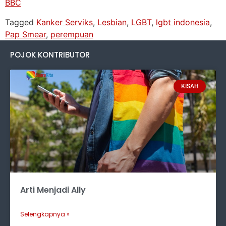
BBC
Tagged
Kanker Serviks
,
Lesbian
,
LGBT
,
lgbt indonesia
,
Pap Smear
,
perempuan
POJOK KONTRIBUTOR
KISAH
Arti Menjadi Ally
Selengkapnya »