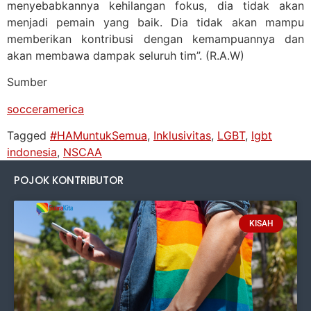
menyebabkannya kehilangan fokus, dia tidak akan
menjadi pemain yang baik. Dia tidak akan mampu
memberikan kontribusi dengan kemampuannya dan
akan membawa dampak seluruh tim”. (R.A.W)
Sumber
socceramerica
Tagged
#HAMuntukSemua
,
Inklusivitas
,
LGBT
,
lgbt
indonesia
,
NSCAA
POJOK KONTRIBUTOR
KISAH