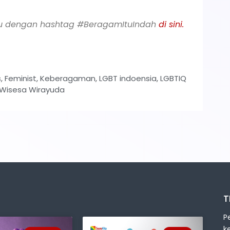
-mu dengan hashtag #BeragamItuIndah
di sini.
s
,
Feminist
,
Keberagaman
,
LGBT indoensia
,
LGBTIQ
Wisesa Wirayuda
T
P
k