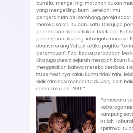
bumi itu mengelilingi matahari bukan mat
yang mengelilingi bumi. Setelah ilmu
pengetahuan berkembang, gereja sadar
mereka salah. Itu baru satu. Dulu juga pe
perempuan diperlakukan tidak adil. Bahk
perempuan dibilang setengah manusia. 
doanya orang Yahudi ketika pagi itu, ‘ter
perempuan’. Tapi ketika peradaban berk
Kita juga punya sejarah menjajah kaum kul
mengatakan bahwa mereka berdosa. Tapi 
itu semestinya kalau kamu tidak tahu leb
didiskriminasi menderita duluan, lebih bai
sama kelopok LGBT.”
Pembicara se
keberagaman g
kampung saya
istilah Toburak
spiritnya itu