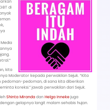
arkan
GBT di
banyak
teman
k,
nya
 Media
aannya
njang.
tral.”
n, kita
tanya Moderator kepada perwakilan Sejuk. “Kita
n pedoman-pedoman, di sana kita diberikan
inta koreksi.” jawab perwakilan dari Sejuk.
oleh
Shinta Miranda
dan
Helga Inneke
juga
 dengan gelapnya langit malam sehabis hujan.