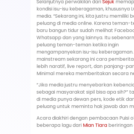
Selanjutnya perwakilan dari
Sejuk
memap
kondisi isu-isu keberagaman, khususnya L
media. “Sekarang ini, kita justru memiliki 
peluang di media online. Karena teman-
baru bangun tidur sudah melihat Faceboo
Whatsapp dan yang lainnya. Itu sebenar
peluang teman-teman ketika ingin
mengampanyekan isu-isu keberagaman.
mainstream sekarang ini cara pemberit
lebih naratif, live report, dan panjang-pa
Minimal mereka memberitakan secara ne
“Jika media justru menyebarkan kebencia
sebagai masyarakat sipil bisa apa sih?” 
di media punya dewan pers, kode etik da
peluang untuk meminta hak jawab dan mem
Acara diakhiri dengan pembacaan Puisi 
beberapa lagu dari
Mian Tiara
beriringan