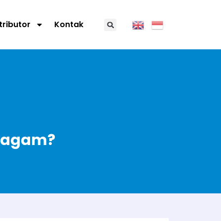
tributor
Kontak
eragam?