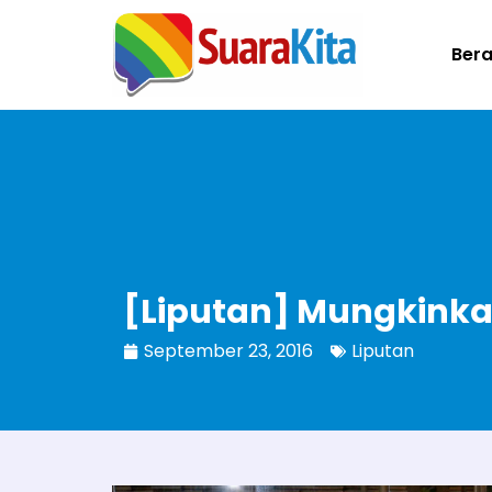
Ber
[Liputan] Mungkinka
September 23, 2016
Liputan