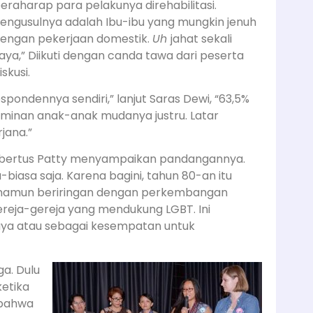
eraharap para pelakunya direhabilitasi.
engusulnya adalah Ibu-ibu yang mungkin jenuh
engan pekerjaan domestik.
Uh
jahat sekali
aya,” Diikuti dengan canda tawa dari peserta
iskusi.
respondennya sendiri,” lanjut Saras Dewi, “63,5%
ominan anak-anak mudanya justru. Latar
jana.”
lbertus Patty menyampaikan pandangannya.
a-biasa saja. Karena bagini, tahun 80-an itu
, namun beriringan dengan perkembangan
reja-gereja yang mendukung LGBT. Ini
aya atau sebagai kesempatan untuk
ga. Dulu
ketika
 bahwa