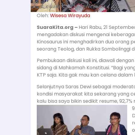
Oleh:
Wisesa Wirayuda
SuaraKita.org –
Hari Rabu, 21 September
mengadakan diskusi mengenai keberagama
Kinosaurus ini menghadirkan dua orang p
seorang Teolog, dan Rukka Sombolinggi d
Pembukaan diskusi kali ini, diawali deng
sidang di Mahkamah Konstitusi. “Bagi yan
KTP saja. Kita gak mau kan celana dalam k
Selanjutnya Saras Dewi sebagai modera
kondisi masyarakat kita sekarang yang c
kalu bisa saya bikin sedikit resume, 92,7
9
D
r
o