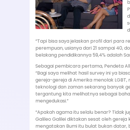
b
P
d
s
d
“Tapi bisa saya jelaskan profil dari para 
perempuan, usianya dari 21 sampai 40, d
belakang pendidikannya 59,4% adalah Sar
Sebagai pembicara pertama, Pendeta A
“Bagi saya melihat hasil survey ini ya bias
gereja-gereja di Amerika menolak LGBT
teknologi dan zaman sekarang banyak ge
tergantung kita melihatnya sebagai bah
mengedukasi.”
“Apakah agama itu selalu benar? Tidak ju
Galileo Galilei diktakan sesat oleh gereja 
mengatakan Bumi itu bulat bukan datar,