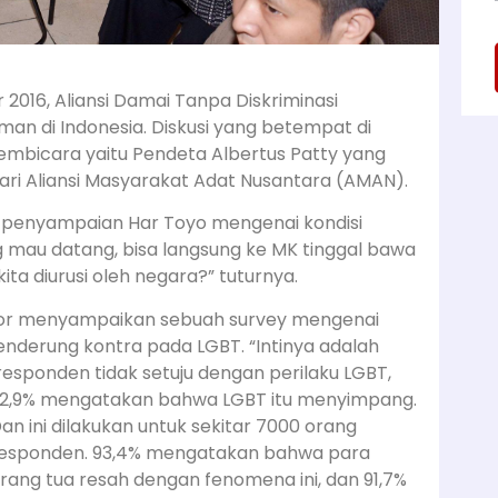
 2016, Aliansi Damai Tanpa Diskriminasi
n di Indonesia. Diskusi yang betempat di
embicara yaitu Pendeta Albertus Patty yang
ari Aliansi Masyarakat Adat Nusantara (AMAN).
an penyampaian Har Toyo mengenai kondisi
g mau datang, bisa langsung ke MK tinggal bawa
ita diurusi oleh negara?” tuturnya.
tor menyampaikan sebuah survey mengenai
enderung kontra pada LGBT. “Intinya adalah
% responden tidak setuju dengan perilaku LGBT,
2,9% mengatakan bahwa LGBT itu menyimpang.
an ini dilakukan untuk sekitar 7000 orang
esponden. 93,4% mengatakan bahwa para
rang tua resah dengan fenomena ini, dan 91,7%