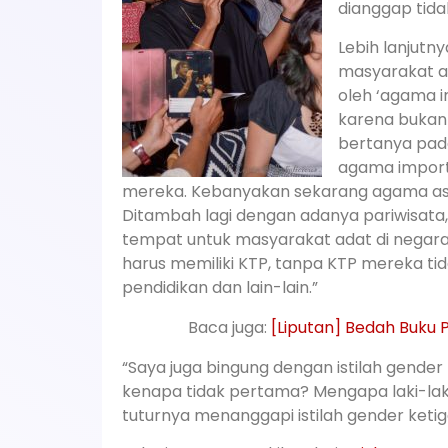
dianggap tidak
Lebih lanjutn
masyarakat a
oleh ‘agama i
karena bukan 
bertanya pada
agama import?
mereka. Kebanyakan sekarang agama asl
Ditambah lagi dengan adanya pariwisata,
tempat untuk masyarakat adat di negara i
harus memiliki KTP, tanpa KTP mereka t
pendidikan dan lain-lain.”
Baca juga:
[Liputan] Bedah Buku 
“Saya juga bingung dengan istilah gender
kenapa tidak pertama? Mengapa laki-la
tuturnya menanggapi istilah gender ketig