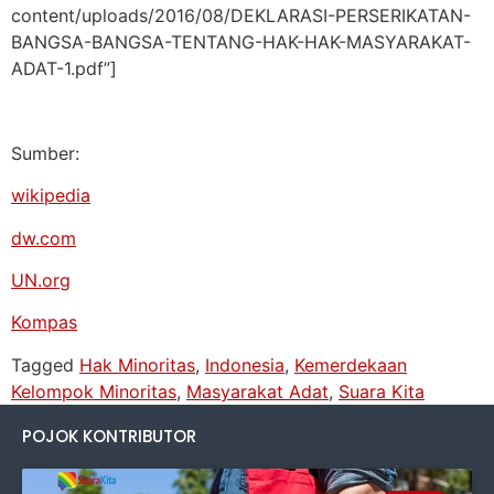
content/uploads/2016/08/DEKLARASI-PERSERIKATAN-
BANGSA-BANGSA-TENTANG-HAK-HAK-MASYARAKAT-
ADAT-1.pdf”]
Sumber:
wikipedia
dw.com
UN.org
Kompas
Tagged
Hak Minoritas
,
Indonesia
,
Kemerdekaan
Kelompok Minoritas
,
Masyarakat Adat
,
Suara Kita
POJOK KONTRIBUTOR