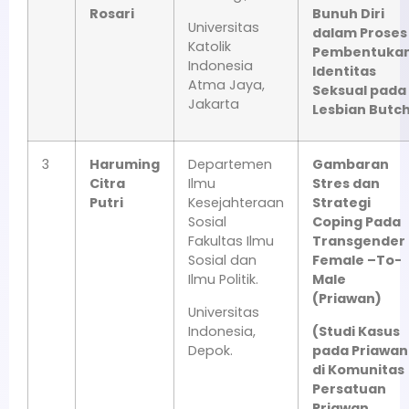
Rosari
Bunuh Diri
Universitas
dalam Proses
Katolik
Pembentuka
Indonesia
Identitas
Atma Jaya,
Seksual pada
Jakarta
Lesbian Butc
3
Haruming
Departemen
Gambaran
Citra
Ilmu
Stres dan
Putri
Kesejahteraan
Strategi
Sosial
Coping Pada
Fakultas Ilmu
Transgender
Sosial dan
Female –To-
Ilmu Politik.
Male
(Priawan)
Universitas
Indonesia,
(Studi Kasus
Depok.
pada Priawan
di Komunitas
Persatuan
Priawan