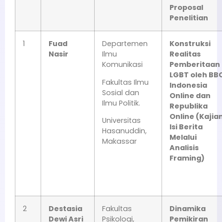
Proposal
Penelitian
1
Fuad
Departemen
Konstruksi
Nasir
Ilmu
Realitas
Komunikasi
Pemberitaan
LGBT oleh BB
Fakultas Ilmu
Indonesia
Sosial dan
Online dan
Ilmu Politik.
Republika
Online (Kajia
Universitas
Isi Berita
Hasanuddin,
Melalui
Makassar
Analisis
Framing)
2
Destasia
Fakultas
Dinamika
Dewi Asri
Psikologi,
Pemikiran