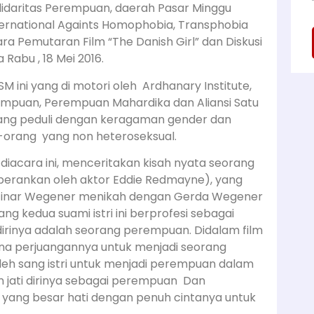
lidaritas Perempuan, daerah Pasar Minggu
ernational Againts Homophobia, Transphobia
a Pemutaran Film “The Danish Girl” dan Diskusi
 Rabu , 18 Mei 2016.
 ini yang di motori oleh Ardhanary Institute,
erempuan, Perempuan Mahardika dan Aliansi Satu
yang peduli dengan keragaman gender dan
orang yang non heteroseksual.
ar diacara ini, menceritakan kisah nyata seorang
perankan oleh aktor Eddie Redmayne), yang
. Einar Wegener menikah dengan Gerda Wegener
ang kedua suami istri ini berprofesi sebagai
irinya adalah seorang perempuan. Didalam film
na perjuangannya untuk menjadi seorang
leh sang istri untuk menjadi perempuan dalam
n jati dirinya sebagai perempuan Dan
, yang besar hati dengan penuh cintanya untuk