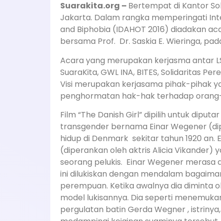
Suarakita.org –
Bertempat di Kantor So
Jakarta. Dalam rangka memperingati Int
and Biphobia (IDAHOT 2016) diadakan acar
bersama Prof. Dr. Saskia E. Wieringa, pada
Acara yang merupakan kerjasma antar LSM
SuaraKita, GWL INA, BITES, Solidaritas P
Visi merupakan kerjasama pihak-pihak 
penghormatan hak-hak terhadap orang-
Film “The Danish Girl” dipilih untuk diput
transgender bernama Einar Wegener (di
hidup di Denmark sekitar tahun 1920 an
(diperankan oleh aktris Alicia Vikander) y
seorang pelukis. Einar Wegener merasa d
ini dilukiskan dengan mendalam bagaima
perempuan. Ketika awalnya dia diminta o
model lukisannya. Dia seperti menemuka
pergulatan batin Gerda Wegner , istrinya