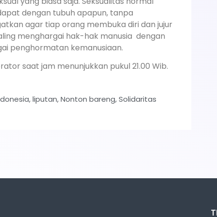
sual yang biasa saja. Seksualitas normal
 dapat dengan tubuh apapun, tanpa
tkan agar tiap orang membuka diri dan jujur
 saling menghargai hak-hak manusia dengan
gai penghormatan kemanusiaan.
erator saat jam menunjukkan pukul 21.00 Wib.
ndonesia
,
liputan
,
Nonton bareng
,
Solidaritas
T