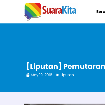
Ber
[Liputan] Pemutaran 
May 19, 2016
Liputan