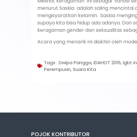
Melihat keragaman ini sebagai variasi sek
menurut Saskia adalah saling mencintai
mengisyaratkan kelamin. Saskia menginga
supaya kita bisa hidup ada adanya. Dan
keragaman gender dan seksualitas seba
Acara yang menarik ini diakhiri oleh mod
Tags :
Dwipa Pangga
,
IDAHOT 2016
,
lgbt i
Perempuan
,
Suara Kita
POJOK KONTRIBUTOR