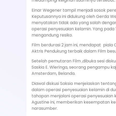
medampingi keiginan suaminya tersebut.
Einar Wegener tampil menjadi sosok per
Keputusannya ini didukung oleh Gerda 
menyatakan tidak ada yang salah dengan
operasi penyesuaian kelamin. Yang pada 
mengandung resiko.
Film berdurasi 2 jam ini, mendapat piala 
Aktris Pendukung terbaik dalam Film be
Setelah pemutaran Film ,dibuka sesi dis
Saskia E. Wieringa, seorang pengampu kaj
Amsterdam, Belanda.
Diawal diskusi Saksia menjelaskan tenta
dalam operasi penyesuaian kelamin di dun
tahapan menjalani operasi penyesuaian k
Agustine ini, memberikan kesempatan k
narasumber.