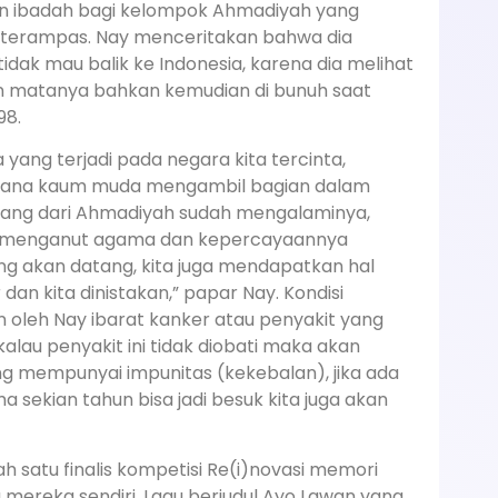
kan ibadah bagi kelompok Ahmadiyah yang
i terampas. Nay menceritakan bahwa dia
dak mau balik ke Indonesia, karena dia melihat
an matanya bahkan kemudian di bunuh saat
98.
yang terjadi pada negara kita tercinta,
mana kaum muda mengambil bagian dalam
lang dari Ahmadiyah sudah mengalaminya,
n menganut agama dan kepercayaannya
yang akan datang, kita juga mendapatkan hal
an kita dinistakan,” papar Nay. Kondisi
n oleh Nay ibarat kanker atau penyakit yang
kalau penyakit ini tidak diobati maka akan
ng mempunyai impunitas (kekebalan), jika ada
 sekian tahun bisa jadi besuk kita juga akan
h satu finalis kompetisi Re(i)novasi memori
ereka sendiri. Lagu berjudul Ayo Lawan yang