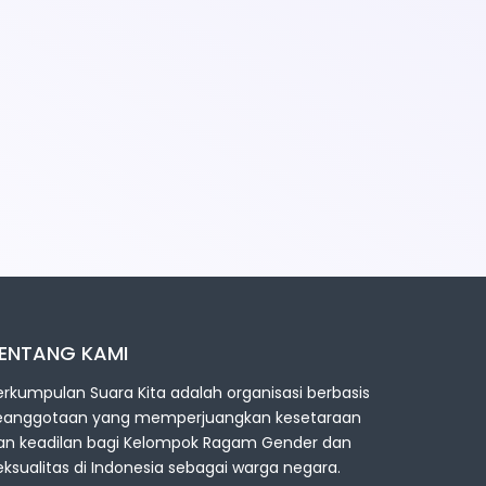
ENTANG KAMI
erkumpulan Suara Kita adalah organisasi berbasis
eanggotaan yang memperjuangkan kesetaraan
an keadilan bagi Kelompok Ragam Gender dan
eksualitas di Indonesia sebagai warga negara.