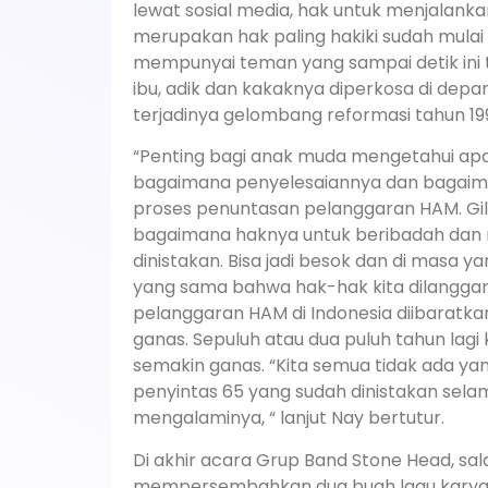
lewat sosial media, hak untuk menjalan
merupakan hak paling hakiki sudah mula
mempunyai teman yang sampai detik ini ti
ibu, adik dan kakaknya diperkosa di dep
terjadinya gelombang reformasi tahun 19
“Penting bagi anak muda mengetahui apa 
bagaimana penyelesaiannya dan bagai
proses penuntasan pelanggaran HAM. Gi
bagaimana haknya untuk beribadah da
dinistakan. Bisa jadi besok dan di masa 
yang sama bahwa hak-hak kita dilanggar d
pelanggaran HAM di Indonesia diibaratka
ganas. Sepuluh atau dua puluh tahun lagi 
semakin ganas. “Kita semua tidak ada ya
penyintas 65 yang sudah dinistakan selama
mengalaminya, “ lanjut Nay bertutur.
Di akhir acara Grup Band Stone Head, sala
mempersembahkan dua buah lagu karya m