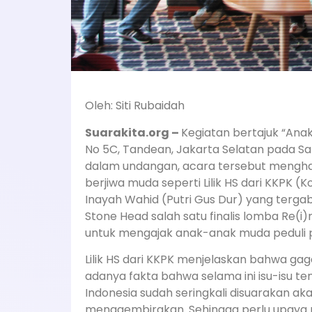
Oleh: Siti Rubaidah
Suarakita.org –
Kegiatan bertajuk “Anak
No 5C, Tandean, Jakarta Selatan pada Sa
dalam undangan, acara tersebut meng
berjiwa muda seperti Lilik HS dari KKPK 
Inayah Wahid (Putri Gus Dur) yang terg
Stone Head salah satu finalis lomba Re(i
untuk mengajak anak-anak muda peduli 
Lilik HS dari KKPK menjelaskan bahwa ga
adanya fakta bahwa selama ini isu-isu te
Indonesia sudah seringkali disuarakan a
menggembirakan. Sehingga perlu upaya