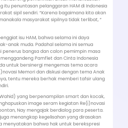
g itu penuntasan pelanggaran HAM di Indonesia
akat sipil sendiri. “Karena bagaimana kita akan
akala masyarakat sipilnya tidak terlibat, “
enggiat isu HAM, bahwa selama ini daya
ak-anak muda. Padahal selama ini semua
i penerus bangsa dan calon pemimpin masa
PK menggandeng Pamflet dan Cinta Indonesia
da untuk bersinergi mengemas tema acara
i)novasi Memori dan diskusi dengan tema Anak
nya, tentu mereka berhak memberi tafsir ulang
iri.
 Wahid) yang berpenampilan smart dan kocak,
hapuskan image seram kegiatan Re(i)novasi
pontan, Nay mengajak berdialog para peserta.
 juga menangkap kegelisahan yang dirasakan
eka menyatakan bahwa hak untuk berekspresi