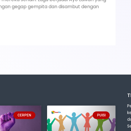
dengan gegap gempita dan disambut dengan
T
P
k
CERPEN
PUISI
d
S