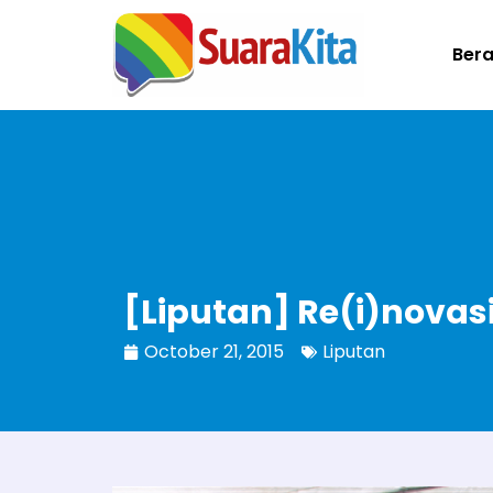
Ber
[Liputan] Re(i)nova
October 21, 2015
Liputan