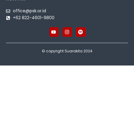
office@psk.or.id
+62 822-4601-9800
© copyright Suarakita 2024