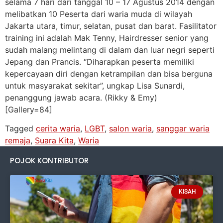
selama 7 hari dari tanggal 10 – 17 Agustus 2014 dengan
melibatkan 10 Peserta dari waria muda di wilayah
Jakarta utara, timur, selatan, pusat dan barat. Fasilitator
training ini adalah Mak Tenny, Hairdresser senior yang
sudah malang melintang di dalam dan luar negri seperti
Jepang dan Prancis. “Diharapkan peserta memiliki
kepercayaan diri dengan ketrampilan dan bisa berguna
untuk masyarakat sekitar”, ungkap Lisa Sunardi,
penanggung jawab acara. (Rikky & Emy)
[Gallery=84]
Tagged
cerita waria
,
LGBT
,
salon waria
,
sanggar waria
remaja
,
Suara Kita
,
Waria
POJOK KONTRIBUTOR
KISAH