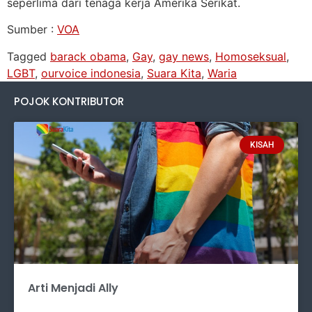
seperlima dari tenaga kerja Amerika Serikat.
Sumber :
VOA
Tagged
barack obama
,
Gay
,
gay news
,
Homoseksual
,
LGBT
,
ourvoice indonesia
,
Suara Kita
,
Waria
POJOK KONTRIBUTOR
KISAH
Arti Menjadi Ally