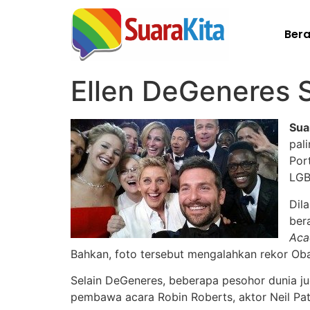
Ber
Ellen DeGeneres S
Sua
pal
Por
LGB
Dila
ber
Aca
Bahkan, foto tersebut mengalahkan rekor Obam
Selain DeGeneres, beberapa pesohor dunia ju
pembawa acara Robin Roberts, aktor Neil Patr