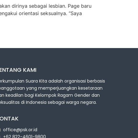
an dirinya sebagai lesbian. Page baru
engakui orientasi seksualnya. “Saya
ENTANG KAMI
erkumpulan Suara Kita adalah organisasi berbasis
eanggotaan yang memperjuangkan kesetaraan
an keadilan bagi Kelompok Ragam Gender dan
eksualitas di Indonesia sebagai warga negara.
ONTAK
office@psk.or.id
+62 822-4601-9800