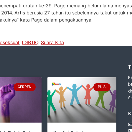
menempati urutan ke-29. Page memang belum lama menyatak
 2014. Artis berusia 27 tahun itu sebelumnya takut untuk m
gakuinya” kata Page dalam pengakuannya.
oseksual
,
LGBTIQ
,
Suara Kita
T
P
k
CERPEN
PUISI
d
S
K