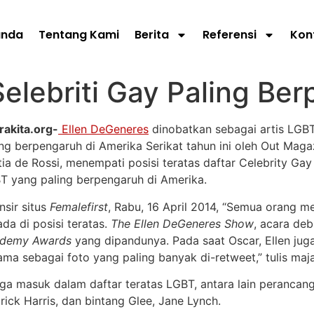
anda
Tentang Kami
Berita
Referensi
Kon
elebriti Gay Paling Be
rakita.org-
Ellen DeGeneres
dinobatkan sebagai artis LGBT 
ing berpengaruh di Amerika Serikat tahun ini oleh Out Mag
tia de Rossi, menempati posisi teratas daftar Celebrity Gay 
T yang paling berpengaruh di Amerika.
nsir situs
Femalefirst
, Rabu, 16 April 2014, “Semua orang men
ada di posisi teratas.
The Ellen DeGeneres Show
, acara deb
demy Awards
yang dipandunya. Pada saat Oscar, Ellen juga
a sebagai foto yang paling banyak di-retweet,” tulis maja
ga masuk dalam daftar teratas LGBT, antara lain peranca
ick Harris, dan bintang Glee, Jane Lynch.