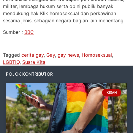
militer, lembaga hukum serta opini publik banyak
mendukung hak Klik homoseksual dan perkawinan
sesama jenis, sebagian negara bagian lain menentang.
Sumber :
BBC
Tagged
cerita gay
,
Gay
,
gay news
,
Homoseksual
,
LGBTIQ
,
Suara Kita
POJOK KONTRIBUTOR
KISAH