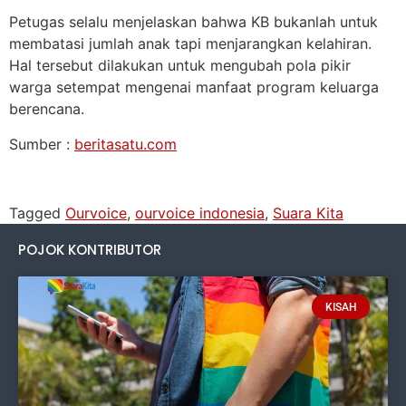
Petugas selalu menjelaskan bahwa KB bukanlah untuk
membatasi jumlah anak tapi menjarangkan kelahiran.
Hal tersebut dilakukan untuk mengubah pola pikir
warga setempat mengenai manfaat program keluarga
berencana.
Sumber :
beritasatu.com
Tagged
Ourvoice
,
ourvoice indonesia
,
Suara Kita
POJOK KONTRIBUTOR
KISAH