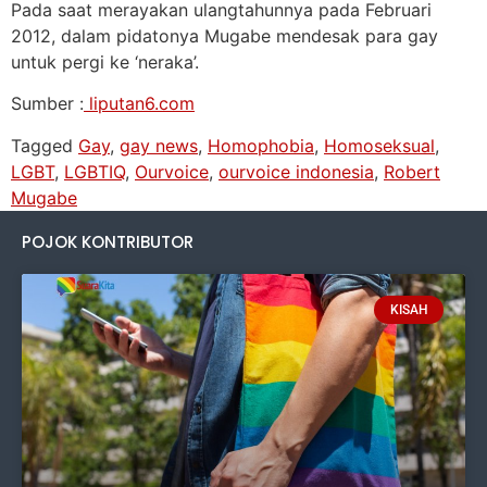
Pada saat merayakan ulangtahunnya pada Februari
2012, dalam pidatonya Mugabe mendesak para gay
untuk pergi ke ‘neraka’.
Sumber :
liputan6.com
Tagged
Gay
,
gay news
,
Homophobia
,
Homoseksual
,
LGBT
,
LGBTIQ
,
Ourvoice
,
ourvoice indonesia
,
Robert
Mugabe
POJOK KONTRIBUTOR
KISAH