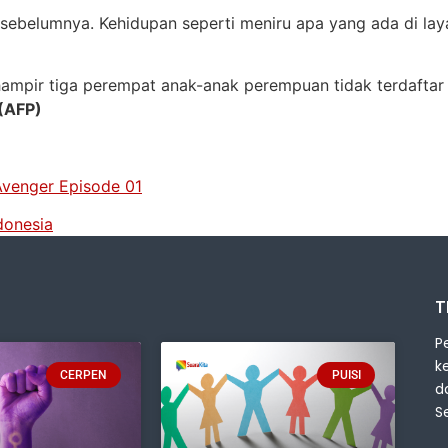
sebelumnya. Kehidupan seperti meniru apa yang ada di la
ampir tiga perempat anak-anak perempuan tidak terdaftar d
(AFP)
Avenger Episode 01
donesia
T
P
k
CERPEN
PUISI
d
S