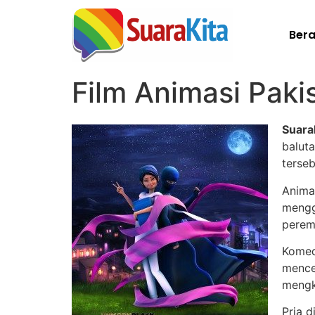
Ber
Film Animasi Paki
Suara
balut
terseb
Anima
mengg
peremp
Komedi
mence
mengk
Pria 