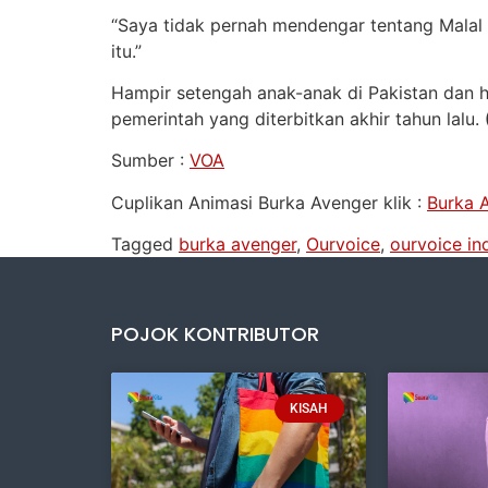
“Saya tidak pernah mendengar tentang Malal 
itu.”
Hampir setengah anak-anak di Pakistan dan h
pemerintah yang diterbitkan akhir tahun lalu.
Sumber :
VOA
Cuplikan Animasi Burka Avenger klik :
Burka 
Tagged
burka avenger
,
Ourvoice
,
ourvoice in
POJOK KONTRIBUTOR
KISAH