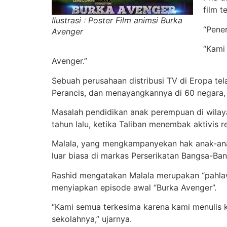
film t
Ilustrasi : Poster Film animsi Burka
“Pener
Avenger
“Kami 
Avenger.”
Sebuah perusahaan distribusi TV di Eropa te
Perancis, dan menayangkannya di 60 negara, 
Masalah pendidikan anak perempuan di wilayah
tahun lalu, ketika Taliban menembak aktivis r
Malala, yang mengkampanyekan hak anak-anak
luar biasa di markas Perserikatan Bangsa-Ba
Rashid mengatakan Malala merupakan “pahlaw
menyiapkan episode awal “Burka Avenger”.
“Kami semua terkesima karena kami menulis
sekolahnya,” ujarnya.