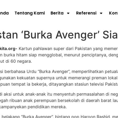
anda
Tentang Kami
Berita
Referensi
Kon
stan ‘Burka Avenger’ S
kita.org-
Kartun pahlawan super dari Pakistan yang meme
an burka hitam siap mengglobal, menurut penciptanya, den
ut di 60 negara.
si berbahasa Urdu “Burka Avenger”, memperlihatkan petua
unakan kekuatan supernya untuk memerangi preman lokal
uan tempat ia bekerja, ditayangkan stasiun televisi Pakista
 aksi untuk anak-anak itu menyentuh permasalahan di negar
gah ribuan anak perempuan bersekolah di daerah barat lau
ampanyekan pendidikan mereka.
di belakang “Burka Avenger”, bintang pop Haroon Rashid, 