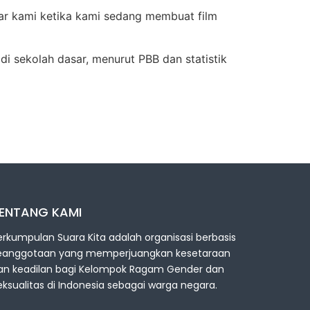
yar kami ketika kami sedang membuat film
i sekolah dasar, menurut PBB dan statistik
ENTANG KAMI
erkumpulan Suara Kita adalah organisasi berbasis
eanggotaan yang memperjuangkan kesetaraan
an keadilan bagi Kelompok Ragam Gender dan
eksualitas di Indonesia sebagai warga negara.