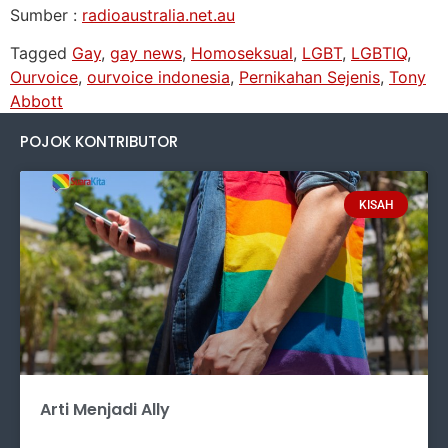
Sumber :
radioaustralia.net.au
Tagged
Gay
,
gay news
,
Homoseksual
,
LGBT
,
LGBTIQ
,
Ourvoice
,
ourvoice indonesia
,
Pernikahan Sejenis
,
Tony
Abbott
POJOK KONTRIBUTOR
KISAH
Arti Menjadi Ally