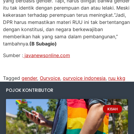
yang berbasis gender. Tapi, harus diingat bahwa gender
itu tak identik dengan perempuan dan atau lelaki. Meski
kekerasan terhadap perempuan terus meningkat.“Jadi,
DPR harus memastikan materi RUU ini tak bertentangan
dengan konstitusi, dan negara berkewajiban
memberikan hak yang sama dalam pembangunan,”
tambahnya.
(B Subagio)
Sumber :
javanewsonline.com
Tagged
gender
,
Ourvoice
,
ourvoice indonesia
,
ruu kkg
POJOK KONTRIBUTOR
KISAH