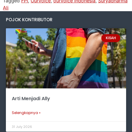
Tagged
FPI
,
Ourvoice
,
ourvoice indonesia
,
Suryadharma
Ali
POJOK KONTRIBUTOR
KISAH
Arti Menjadi Ally
Selengkapnya »
31 July 2026