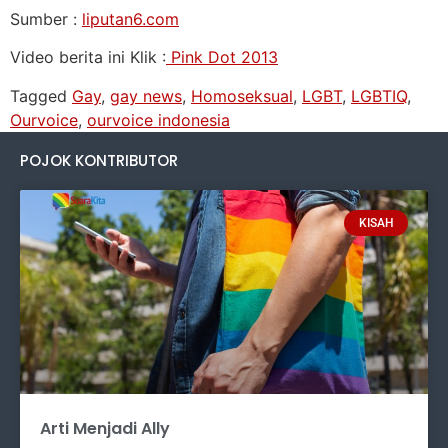
Sumber :
liputan6.com
Video berita ini Klik :
Pink Dot 2013
Tagged
Gay
,
gay news
,
Homoseksual
,
LGBT
,
LGBTIQ
,
Ourvoice
,
ourvoice indonesia
POJOK KONTRIBUTOR
KISAH
Arti Menjadi Ally