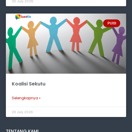
30 July 2026
PUISI
Koalisi Sekutu
Selengkapnya »
29 July 2026
TENTANG KAMI