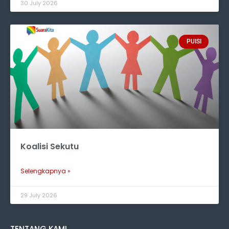
30 July 2026
PUISI
Koalisi Sekutu
Selengkapnya »
29 July 2026
TENTANG KAMI