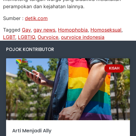
perampokan dan kejahatan lainnya.
Sumber :
detik.com
Tagged
Gay
,
gay news
,
Homophobia
,
Homoseksual
,
LGBT
,
LGBTIQ
,
Ourvoice
,
ourvoice indonesia
POJOK KONTRIBUTOR
KISAH
Arti Menjadi Ally