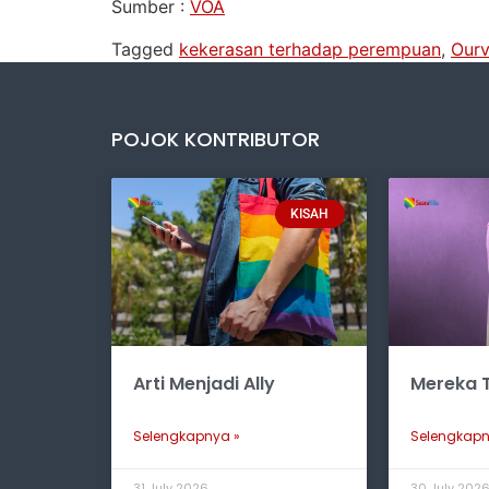
Sumber :
VOA
Tagged
kekerasan terhadap perempuan
,
Ourv
POJOK KONTRIBUTOR
KISAH
Arti Menjadi Ally
Mereka T
Selengkapnya »
Selengkapn
31 July 2026
30 July 202