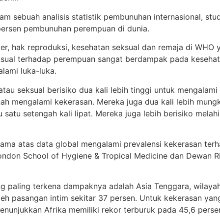
am sebuah analisis statistik pembunuhan internasional, s
persen pembunuhan perempuan di dunia.
der, hak reproduksi, kesehatan seksual dan remaja di WHO 
eksual terhadap perempuan sangat berdampak pada keseha
ami luka-luka.
tau seksual berisiko dua kali lebih tinggi untuk mengala
nah mengalami kekerasan. Mereka juga dua kali lebih mung
u satu setengah kali lipat. Mereka juga lebih berisiko melah
ertama atas data global mengalami prevalensi kekerasan t
ndon School of Hygiene & Tropical Medicine dan Dewan Ri
 paling terkena dampaknya adalah Asia Tenggara, wilayah 
eh pasangan intim sekitar 37 persen. Untuk kekerasan yan
unjukkan Afrika memiliki rekor terburuk pada 45,6 persen,