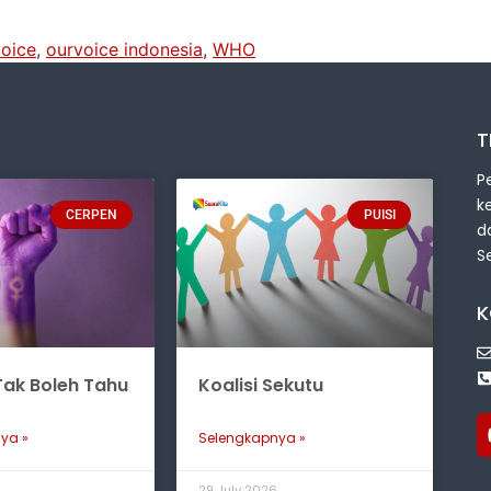
oice
,
ourvoice indonesia
,
WHO
T
P
k
CERPEN
PUISI
d
S
K
ak Boleh Tahu
Koalisi Sekutu
ya »
Selengkapnya »
6
29 July 2026