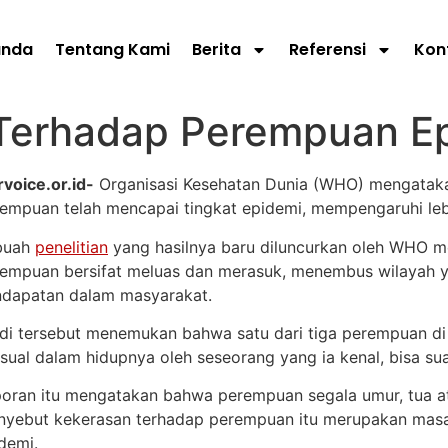
anda
Tentang Kami
Berita
Referensi
Kon
Terhadap Perempuan Ep
voice.or.id-
Organisasi Kesehatan Dunia (WHO) mengatakan
empuan telah mencapai tingkat epidemi, mempengaruhi lebi
buah
penelitian
yang hasilnya baru diluncurkan oleh WHO 
empuan bersifat meluas dan merasuk, menembus wilayah 
dapatan dalam masyarakat.
di tersebut menemukan bahwa satu dari tiga perempuan di 
sual dalam hidupnya oleh seseorang yang ia kenal, bisa su
oran itu mengatakan bahwa perempuan segala umur, tua a
yebut kekerasan terhadap perempuan itu merupakan masal
demi.