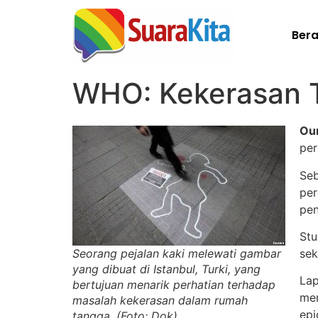
Ber
WHO: Kekerasan 
Our
per
Se
per
pen
Stu
sek
Seorang pejalan kaki melewati gambar
yang dibuat di Istanbul, Turki, yang
Lap
bertujuan menarik perhatian terhadap
men
masalah kekerasan dalam rumah
epi
tangga. (Foto: Dok)