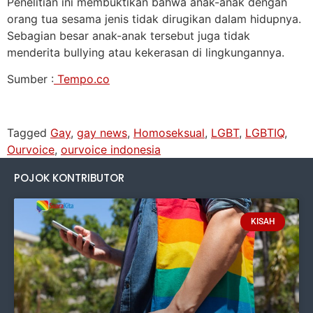
Penelitian ini membuktikan bahwa anak-anak dengan
orang tua sesama jenis tidak dirugikan dalam hidupnya.
Sebagian besar anak-anak tersebut juga tidak
menderita bullying atau kekerasan di lingkungannya.
Sumber :
Tempo.co
Tagged
Gay
,
gay news
,
Homoseksual
,
LGBT
,
LGBTIQ
,
Ourvoice
,
ourvoice indonesia
POJOK KONTRIBUTOR
KISAH