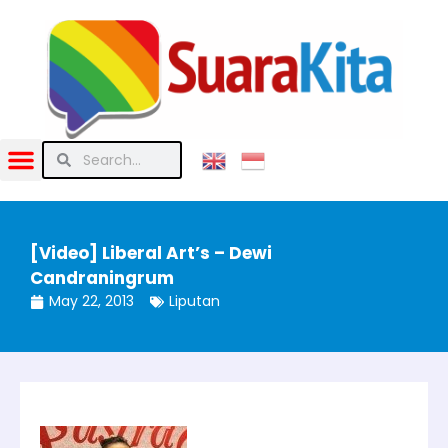
[Video] Liberal Art’s – Dewi
Candraningrum
May 22, 2013
Liputan