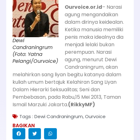
Ourvoice.or.id
– Narasi
agung mengandaikan
dalam dirinya keidealan.
Ketika manusia memiliki
penis maka idealnya dia
Dewi
menjadi lelaki bukan
Candraningrum
perempuan. Narasi
(Foto: Yatna
agung, menurut Dewi
Pelangi/Ourvoice)
Candraningrum, akan
melahirkan sang liyan begitu katanya dalam
kuliah umum bertajuk Kelahiran Sang Liyan
Dalam Hierarki Seksualitas; Seni dan
Pembebasan, pada Rabu,15 Mei 2013, Taman
Ismail Marzuki Jakarta.
(RikkyMF)
Tags :
Dewi Candraningrum
,
Ourvoice
BAGIKAN