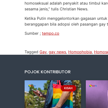
homoseksual adalah penyakit atau timbul kar
sesama jenis,” tulis Christian News.
Ketika Putin menggelontorkan gagasan untuk
beranggapan bila adopsi oleh pasangan gay ti
Sumber ;
tempo.co
Tagged
Gay
,
gay news
,
Homophobia
,
Homose
POJOK KONTRIBUTOR
KISAH