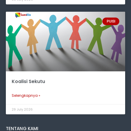
PUISI
Koalisi Sekutu
Selengkapnya »
29 July 2026
TENTANG KAMI