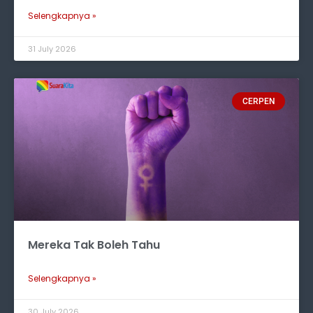
Selengkapnya »
31 July 2026
CERPEN
Mereka Tak Boleh Tahu
Selengkapnya »
30 July 2026