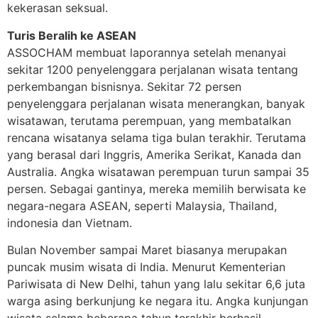
kekerasan seksual.
Turis Beralih ke ASEAN
ASSOCHAM membuat laporannya setelah menanyai
sekitar 1200 penyelenggara perjalanan wisata tentang
perkembangan bisnisnya. Sekitar 72 persen
penyelenggara perjalanan wisata menerangkan, banyak
wisatawan, terutama perempuan, yang membatalkan
rencana wisatanya selama tiga bulan terakhir. Terutama
yang berasal dari Inggris, Amerika Serikat, Kanada dan
Australia. Angka wisatawan perempuan turun sampai 35
persen. Sebagai gantinya, mereka memilih berwisata ke
negara-negara ASEAN, seperti Malaysia, Thailand,
indonesia dan Vietnam.
Bulan November sampai Maret biasanya merupakan
puncak musim wisata di India. Menurut Kementerian
Pariwisata di New Delhi, tahun yang lalu sekitar 6,6 juta
warga asing berkunjung ke negara itu. Angka kunjungan