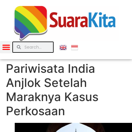
Pariwisata India
Anjlok Setelah
Maraknya Kasus
Perkosaan