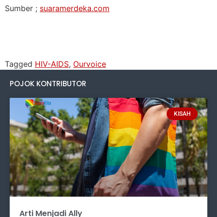
Sumber ;
suaramerdeka.com
Tagged
HIV-AIDS
,
Ourvoice
POJOK KONTRIBUTOR
KISAH
Arti Menjadi Ally