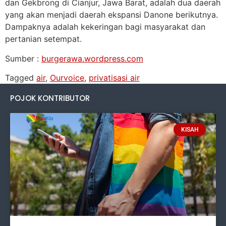
dan Gekbrong di Cianjur, Jawa Barat, adalah dua daerah
yang akan menjadi daerah ekspansi Danone berikutnya.
Dampaknya adalah kekeringan bagi masyarakat dan
pertanian setempat.
Sumber :
burgerawa.wordpress.com
Tagged
air
,
Ourvoice
,
privatisasi air
POJOK KONTRIBUTOR
KISAH