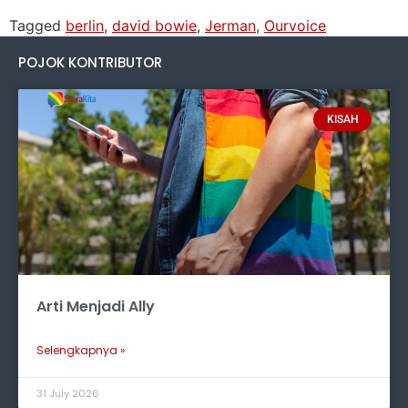
Tagged
berlin
,
david bowie
,
Jerman
,
Ourvoice
POJOK KONTRIBUTOR
KISAH
Arti Menjadi Ally
Selengkapnya »
31 July 2026