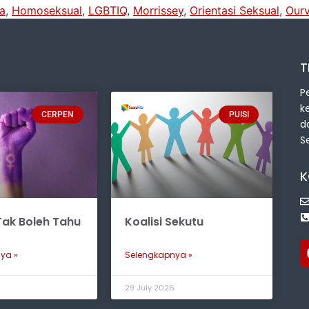
a
,
Homoseksual
,
LGBTIQ
,
Morrissey
,
Orientasi Seksual
,
Ourv
T
P
k
CERPEN
PUISI
d
S
K
ak Boleh Tahu
Koalisi Sekutu
ya »
Selengkapnya »
6
29 July 2026