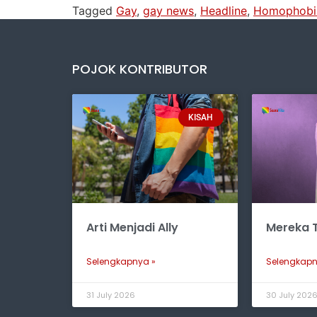
Tagged
Gay
,
gay news
,
Headline
,
Homophobi
POJOK KONTRIBUTOR
KISAH
Arti Menjadi Ally
Mereka T
Selengkapnya »
Selengkapn
31 July 2026
30 July 202