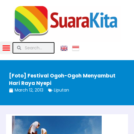
[Foto] Festival Ogoh-Ogoh Menyambut
Hari Raya Nyepi
March 12, 2013
Liputan