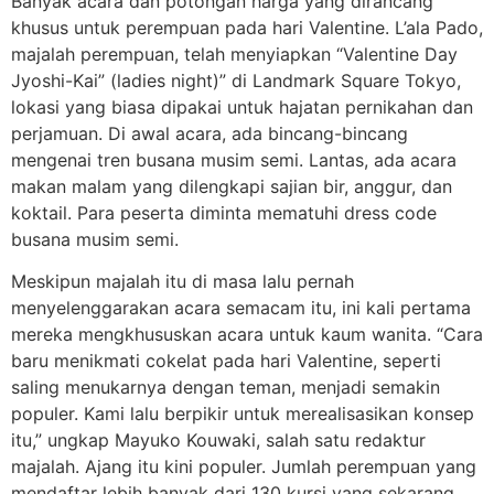
Banyak acara dan potongan harga yang dirancang
khusus untuk perempuan pada hari Valentine. L’ala Pado,
majalah perempuan, telah menyiapkan “Valentine Day
Jyoshi-Kai” (ladies night)” di Landmark Square Tokyo,
lokasi yang biasa dipakai untuk hajatan pernikahan dan
perjamuan. Di awal acara, ada bincang-bincang
mengenai tren busana musim semi. Lantas, ada acara
makan malam yang dilengkapi sajian bir, anggur, dan
koktail. Para peserta diminta mematuhi dress code
busana musim semi.
Meskipun majalah itu di masa lalu pernah
menyelenggarakan acara semacam itu, ini kali pertama
mereka mengkhususkan acara untuk kaum wanita. “Cara
baru menikmati cokelat pada hari Valentine, seperti
saling menukarnya dengan teman, menjadi semakin
populer. Kami lalu berpikir untuk merealisasikan konsep
itu,” ungkap Mayuko Kouwaki, salah satu redaktur
majalah. Ajang itu kini populer. Jumlah perempuan yang
mendaftar lebih banyak dari 130 kursi yang sekarang